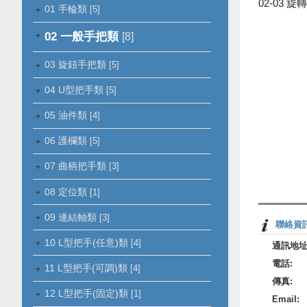
02-03 旋
01 手輪類
[5]
02 一般手把類
[8]
03 旋鈕手把類
[5]
04 U型把手類
[5]
05 油件類
[4]
06 護欄類
[5]
07 曲柄把手類
[3]
08 定位類
[1]
09 連結軸類
[3]
聯絡資
10 L型把手(任意)類
[4]
通訊地址
電話:
11 L型把手(可調)類
[4]
傳真:
12 L型把手(固定)類
[1]
Email: