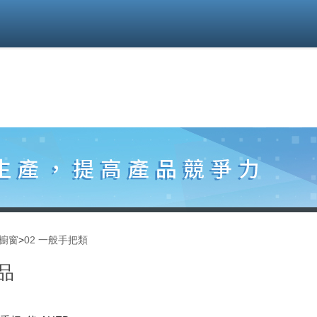
櫥窗
>
02 一般手把類
品