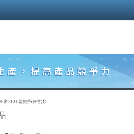
櫥窗
>
10 L型把手(任意)類
品