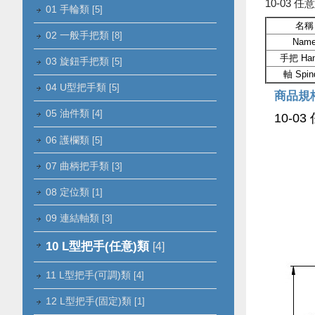
10-03 
01 手輪類
[5]
名稱
02 一般手把類
[8]
Nam
手把 Han
03 旋鈕手把類
[5]
軸 Spin
04 U型把手類
[5]
商品規
05 油件類
[4]
10-0
06 護欄類
[5]
07 曲柄把手類
[3]
08 定位類
[1]
09 連結軸類
[3]
10 L型把手(任意)類
[4]
11 L型把手(可調)類
[4]
12 L型把手(固定)類
[1]