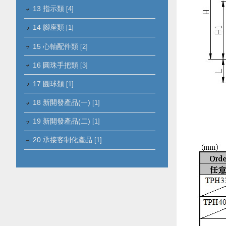
13 指示類
[4]
14 腳座類
[1]
15 心軸配件類
[2]
16 圓珠手把類
[3]
17 圓球類
[1]
18 新開發產品(一)
[1]
19 新開發產品(二)
[1]
20 承接客制化產品
[1]