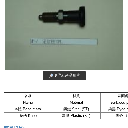
更詳細產品圖片
名稱
材質
表面
Name
Material
Surfaced 
本體 Base matal
鋼鐵 Steel (ST)
染黑 Dyed bl
拉柄 Knob
塑膠 Plastic (KT)
黑色 Bl