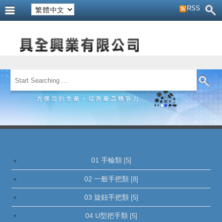
RSS
商品櫥窗
01 手輪類
[5]
02 一般手把類
[8]
03 旋鈕手把類
[5]
04 U型把手類
[5]