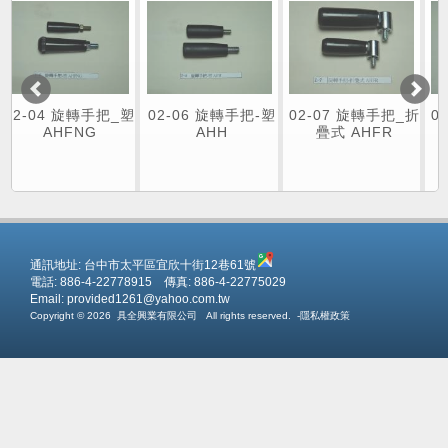
轉手把_塑
02-06 旋轉手把-塑
02-07 旋轉手把_折
03-01 旋鈕_
NG
AHH
疊式 AHFR
PST
通訊地址:
台中市太平區宜欣十街12巷61號
電話: 886-4-22778915 傳真: 886-4-22775029
Email:
provided1261@yahoo.com.tw
Copyright © 2026
具全興業有限公司
All rights reserved.
-
隱私權政策